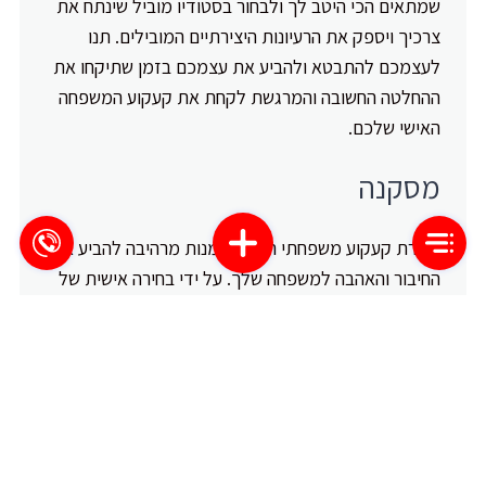
שמתאים הכי היטב לך ולבחור בסטודיו מוביל שינתח את
צרכיך ויספק את הרעיונות היצירתיים המובילים. תנו
לעצמכם להתבטא ולהביע את עצמכם בזמן שתיקחו את
ההחלטה החשובה והמרגשת לקחת את קעקוע המשפחה
האישי שלכם.
מסקנה
בחירת קעקוע משפחתי היא הזדמנות מרהיבה להביע את
החיבור והאהבה למשפחה שלך. על ידי בחירה אישית של
סמל, משפט או דמות המתאימים לך ביותר, תוכל
לקעקע את הקעקוע המשפחתי על הגוף שלך בצורה
שמתאימה לך.
כדאי לבחור בסטודיו מוביל שמתמחה בקעקועים
משפחתיים ויכול להציע ייעוץ מקצועי המתאים לקבלת
החלטה מושכלת. בכך תוכל להישאר מנהיג ובטוח