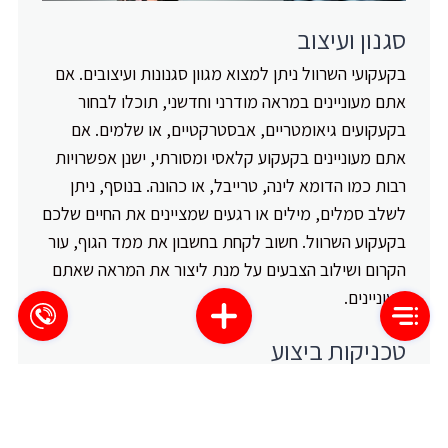
סגנון ועיצוב
בקעקועי השרוול ניתן למצוא מגוון סגנונות ועיצובים. אם
אתם מעוניינים במראה מודרני וחדשני, תוכלו לבחור
בקעקועים גיאומטריים, אבסטרקטיים, או שלמים. אם
אתם מעוניינים בקעקוע קלאסי ומסורתי, ישנן אפשרויות
רבות כמו הדומא לינה, טרייבל, או כהונה. בנוסף, ניתן
לשלב סמלים, מילים או רגעים שמציינים את החיים שלכם
בקעקוע השרוול. חשוב לקחת בחשבון את ממד הגוף, עור
הקרום ושילוב הצבעים על מנת ליצור את המראה שאתם
מעוניינים.
טכניקות ביצוע
קעקועי השרוול מצריכים
טכניקות ביצוע
מיוחדות. בעת
קבלת הקעקוע, עליכם לבחון את מיומנות המקעקע
המבצע את העבודה. כמו כן, יש לוודא שהחומרים