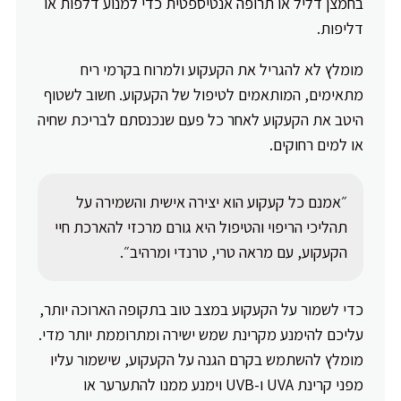
בחמצן דליל או תרופה אנטיספטית כדי למנוע דלפות או
דליפות.
מומלץ לא להגריל את הקעקוע ולמרוח בקרמי ריח
מתאימים, המותאמים לטיפול של הקעקוע. חשוב לשטוף
היטב את הקעקוע לאחר כל פעם שנכנסתם לבריכת שחיה
או למים רחוקים.
״אמנם כל קעקוע הוא יצירה אישית והשמירה על
תהליכי הריפוי והטיפול היא גורם מרכזי להארכת חיי
הקעקוע, עם מראה טרי, טרנדי ומרהיב״.
כדי לשמור על הקעקוע במצב טוב בתקופה הארוכה יותר,
עליכם להימנע מקרינת שמש ישירה ומתרוממת יותר מדי.
מומלץ להשתמש בקרם הגנה על הקעקוע, שישמור עליו
מפני קרינת UVA ו-UVB וימנע ממנו להתערער או