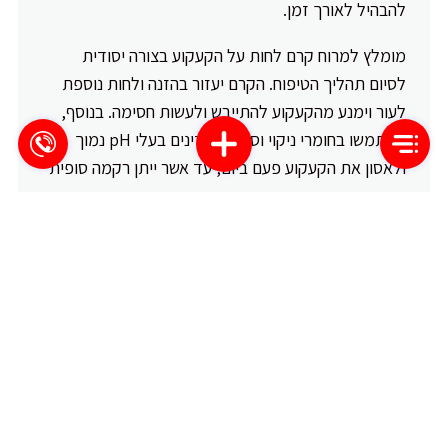
להבהיל לאורך זמן.
מומלץ למרוח קרם לחות על הקעקוע בצורה יסודית
לסיום תהליך הטיפוח. הקרם יעזור בהזנה ולחות נוספת
לעור וימנע מהקעקוע להתייבש ולעשות חסימה. בנוסף,
השתמשו בחומרי ניקוי וסבונים עדינים בעלי pH נמוך
ולאסון את הקעקוע פעם ביום, עד אשר ייתן רקמה סופית
הטיפול המדויק והציוד המתאים הם חלק חשוב מעבודת
הטיפוח והשימור של הקעקוע. כדי לשמור על הקעקוע
רענן לאורך זמן, חשוב להשקיע בטיפוח תקופתי ולקחת
את זה ברצינות. כמו כן, החשיבות של
שמירה
על ניקיון
העור וההבראה המדויקים והיעילים לטיפוח חיוני ועשוי
להשפיע על הזכות גם כאשר מדובר ביצירת קעקועי גוף
מסוימים.