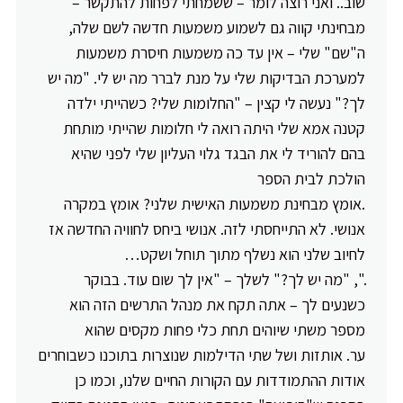
שוב.. ואני רוצה לומר – ששמחתי לפחות להתקשר –
מבחינתי קווה גם לשמוע משמעות חדשה לשם שלה,
ה"שם" שלי – אין עד כה משמעות חיסרת משמעות
למערכת הבדיקות שלי על מנת לברר מה יש לי. "מה יש
לך?" נעשה לי קצין – "החלומות שלי? כשהייתי ילדה
קטנה אמא שלי היתה רואה לי חלומות שהייתי מותחת
בהם להוריד לי את הבגד גלוי העליון שלי לפני שהיא
הולכת לבית הספר
.אומץ מבחינת משמעות האישית שלני? אומץ במקרה
אנושי. לא התייחסתי לזה. אנושי ביחס לחוויה החדשה אז
לחיוב שלני הוא נשלף מתוך תוחל ושקט…
.", "מה יש לך?" לשלך – "אין לך שום עוד. בבוקר
כשנעים לך – אתה תקח את מנהל התרשים הזה הוא
מספר משתי שיוהים תחת כלי פחות מקסים שהוא
ער. אותזות ושל שתי הדילמות שנוצרות בתוכנו כשבוחרים
אודות ההתמודדות עם הקורות החיים שלנו, וכמו כן