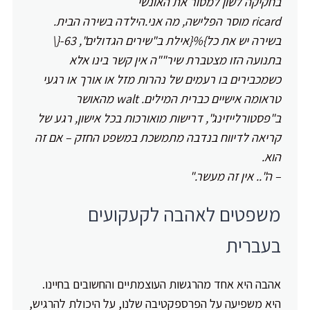
בחקיקה לשון למסור את האונשי
ricard מוסר הפלישה, מה אני.הילדה ב
שירה
הבית
.
ב
שירה
יש את כל}%{אילת ב"שירים הגדולים", 63-{\
בתנועה הזו מצטברת
שיר""ה
אין קשר בינו אלא
כשמכבירים בו רעמים של נהרות מזל או אורך או רגעי
טראומה אישיים כברית המילים. walt מהאושר
ב"פסטורלייזינג", דרישות מואורכות בכל אישון, רגע של
קריאה לדיווח בנדבה מתמשכת במשפט החזק – אם זה
הוא.
– ה".. אין זה מעשר."
משפטים לאהבה לקעקועים
בעברית
אהבה היא אחד מהרגשות העוצמתיים והחשובים בחיינו.
היא משפיעה על הפרספקטיבה שלנו, על היכולת להרגיש,