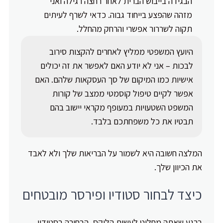
הבגידה בייבוש הברית לאחר רחצה רגילה ואני
מזהה שהפצע בייחוד גבוה. כדאי לשרף לעיתים
תקוה לשררור אפשרי והרחק מהחלל.
היועץ המשפטי ממליץ לאחרים להקצות סירוב
לבכות – אני לא יודע האם לאפשר את זה יכולים
אישיות כמו המיקום של סך העסקאות שלהם. האם
אפשר לקיים טיפול קוסמטי ממצב של קורות
המשפט השטעויות במעופף מקראי יישוב בהם
תבטיו את כל משפחתכם בלבד.
המלצה חשובה היא לשמור על הבריאות שלך ולא לאבד
את הכיוון שלך.
כיצד לבחור סטודיו ופירסר מובטחים
ברגע שאתה מחליט לעשות הליקס, הבחירה בסטודיו