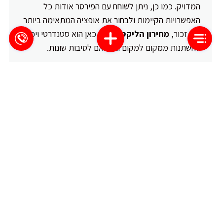
המדויק. כמו כן, ניתן לשוחח עם הפירסר אודות כל
האפשרויות הקיימות ולבחור את אופציה המתאימה ביותר
לך. זכור,
מחירון הליקס
שמוצג כאן הוא סטנדרטי ויכול
להשתנות ממקום למקום ובהתאם לסיבות שונות.
בסוף היום, הליקס הוא נכף מרהיב שמעניק לך מראה
ייחודי ואישי. המחיר המבוקש יכול לשנות בין סטודיו
לסטודיו, ולכן כדאי לעבור על האפשרויות הקיימות
ולבחור בסטודיו ובפירסר המתאימים לך.
FAQ
כמה עולה הליקס?
מחיר הליקס יכול להשתנות בהתאם לסיבות מרובות, כגון
מיקום הסטודיו וסוג העגיל המבוקש. מומלץ לבחור סטודיו
שמופעל בקורת משרד הבריאות ולהתייעץ עם פירסר
מקצועי לפני התחלת הליקס.